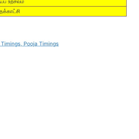
ப்ப உற்சவம்
்தக்காட்சி
Timings, Pooja Timings