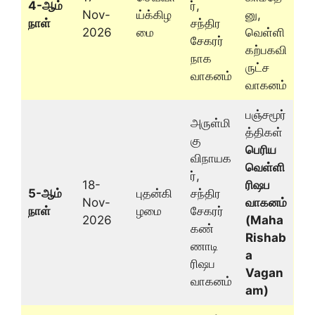
4-ஆம்
ர்,
Nov-
ய்க்கிழ
னு,
நாள்
சந்திர
2026
மை
வெள்ளி
சேகரர்
கற்பகவி
நாக
ருட்ச
வாகனம்
வாகனம்
பஞ்சமூர்
அருள்மி
த்திகள்
கு
பெரிய
விநாயக
வெள்ளி
ர்,
18-
ரிஷப
5-ஆம்
புதன்கி
சந்திர
Nov-
வாகனம்
நாள்
ழமை
சேகரர்
2026
(Maha
கண்
Rishab
ணாடி
a
ரிஷப
Vagan
வாகனம்
am)