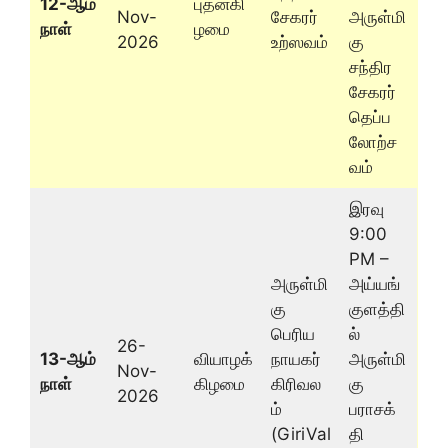
12-ஆம்
புதன்கி
Nov-
சேகரர்
அருள்மி
நாள்
ழமை
2026
உற்ஸவம்
கு
சந்திர
சேகரர்
தெப்ப
லோற்ச
வம்
இரவு
9:00
PM –
அருள்மி
அய்யங்
கு
குளத்தி
பெரிய
ல்
26-
13-ஆம்
வியாழக்
நாயகர்
அருள்மி
Nov-
நாள்
கிழமை
கிரிவல
கு
2026
ம்
பராசக்
(GiriVal
தி