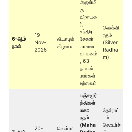
அருள்மி
கு
விநாயக
ர்,
வெள்ளி
சந்திர
19-
ரதம்
6-ஆம்
வியாழக்
சேகரர்
Nov-
(Silver
நாள்
கிழமை
யானை
2026
Radha
வாகனம்
m)
, 63
நாயன்
மார்கள்
உற்ஸவம்
பஞ்சமூர்
த்திகள்
மகா
தேரோட்
ரதம்
டம்
(Maha
தொடர்ச்
20-
வெள்ளி