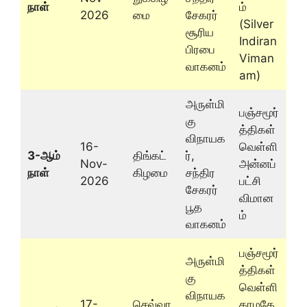
நாள்
ம்
2026
மை
சேகரர்
(Silver
சூரிய
Indiran
பிரபை
Viman
வாகனம்
am)
அருள்மி
பஞ்சமூர்
கு
த்திகள்
விநாயக
16-
வெள்ளி
3-ஆம்
திங்கட்
ர்,
Nov-
அன்னப்
நாள்
கிழமை
சந்திர
2026
பட்சி
சேகரர்
விமான
பூத
ம்
வாகனம்
பஞ்சமூர்
அருள்மி
த்திகள்
கு
வெள்ளி
விநாயக
17-
செவ்வா
காமதே