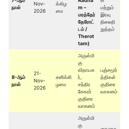
7-ஆம்
Radha
சி
Nov-
க்கிழ
நாள்
m –
மற்றும்
2026
மை
மரத்தேர்
இரவு
தேரோட்
நிலைநி
டம் /
றுத்தம்
Therot
tam)
அருள்மி
கு
விநாயக
பஞ்சமூர்
21-
8-ஆம்
சனிக்கி
ர்,
த்திகள்
Nov-
நாள்
ழமை
சந்திர
குதிரை
2026
சேகரர்
வாகனம்
குதிரை
வாகனம்
அருள்மி
கு
கைலாச