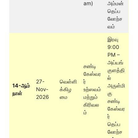
am)
அம்மன்
தெப்ப
லோற்ச
வம்
இரவு
9:00
PM –
அய்யங்
சண்டி
குளத்தி
கேஸ்வர
ல்
27-
வெள்ளி
ர்
14-ஆம்
அருள்மி
Nov-
க்கிழ
உற்ஸவம்
நாள்
கு
2026
மை
மற்றும்
சண்டி
கிரிவல
கேஸ்வர
ம்
ர்
தெப்ப
லோற்ச