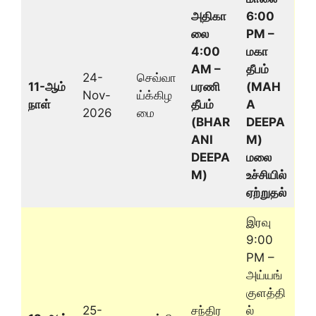
அதிகா
6:00
லை
PM –
4:00
மகா
AM –
தீபம்
24-
செவ்வா
11-ஆம்
பரணி
(MAH
Nov-
ய்க்கிழ
நாள்
தீபம்
A
2026
மை
(BHAR
DEEPA
ANI
M)
DEEPA
மலை
M)
உச்சியில்
ஏற்றுதல்
இரவு
9:00
PM –
அய்யங்
குளத்தி
25-
சந்திர
ல்