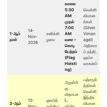
காலை
5:30
வெள்ளி
AM
விமான
முதல்
ங்கள்
7:00
(Silver
14-
1-ஆம்
சனிக்கி
AM
Viman
Nov-
நாள்
ழமை
வரை –
agal)
2026
கொடி
அதிகார
யேற்றம்
ம் நந்தி,
(Flag
ஹம்ச
Hoisti
வாகனம்
ng)
பஞ்சமூர்
அருள்மி
த்திகள்
கு
வெள்ளி
விநாயக
இந்திர
15-
ஞாயிற்
ர்,
2-ஆம்
விமான
Nov-
றுக்கிழ
சந்திர