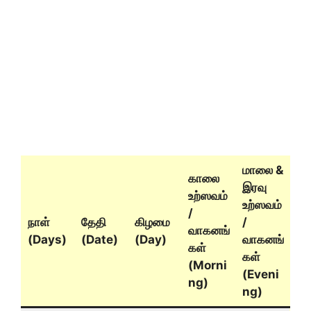
மாலை &
காலை
இரவு
உற்ஸவம்
உற்ஸவம்
/
நாள்
தேதி
கிழமை
/
வாகனங்
(Days)
(Date)
(Day)
வாகனங்
கள்
கள்
(Morni
(Eveni
ng)
ng)