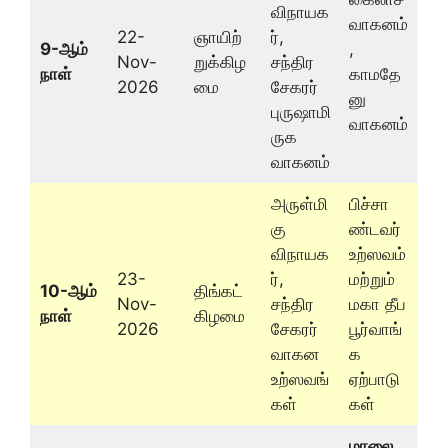
விநாயக
வாகனம்
22-
ஞாயிற்
ர்,
9-ஆம்
,
Nov-
றுக்கிழ
சந்திர
நாள்
காமதே
2026
மை
சேகரர்
னு
புருஷாமி
வாகனம்
ருக
வாகனம்
அருள்மி
பிச்சா
கு
ண்டவர்
விநாயக
உற்ஸவம்
23-
ர்,
மற்றும்
10-ஆம்
திங்கட்
Nov-
சந்திர
மகா தீப
நாள்
கிழமை
2026
சேகரர்
பூர்வாங்
வாகன
க
உற்ஸவங்
ஏற்பாடு
கள்
கள்
மாலை