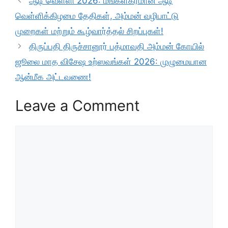
ஆடி வெள்ளி 2026: மங்களகரமான ஆடி
வெள்ளிக்கிழமை தேதிகள், அம்மன் வழிபாட்டு
முறைகள் மற்றும் கூழ்வார்த்தல் சிறப்புகள்!
திருப்பதி திருச்சானூர் பத்மாவதி அம்மன் கோயில்
ஜூலை மாத விசேஷ உற்ஸவங்கள் 2026: முழுமையான
ஆன்மீக அட்டவணை!
Leave a Comment
Comment