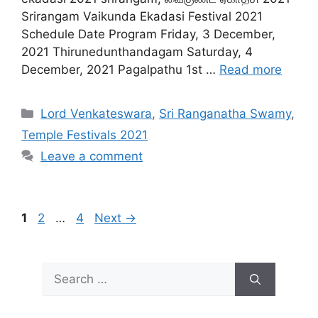
Srirangam Vaikunda Ekadasi Festival 2021
Schedule Date Program Friday, 3 December,
2021 Thirunedunthandagam Saturday, 4
December, 2021 Pagalpathu 1st …
Read more
Categories
Lord Venkateswara
,
Sri Ranganatha Swamy
,
Temple Festivals 2021
Leave a comment
Page
Page
Page
1
2
…
4
Next
→
Search
for: