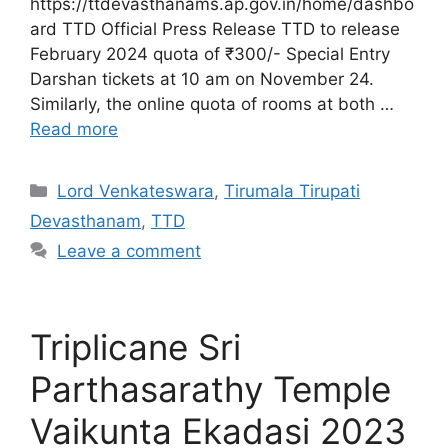
https://ttdevasthanams.ap.gov.in/home/dashbo
ard TTD Official Press Release TTD to release
February 2024 quota of ₹300/- Special Entry
Darshan tickets at 10 am on November 24.
Similarly, the online quota of rooms at both …
Read more
Categories
Lord Venkateswara
,
Tirumala Tirupati
Devasthanam
,
TTD
Leave a comment
Triplicane Sri
Parthasarathy Temple
Vaikunta Ekadasi 2023