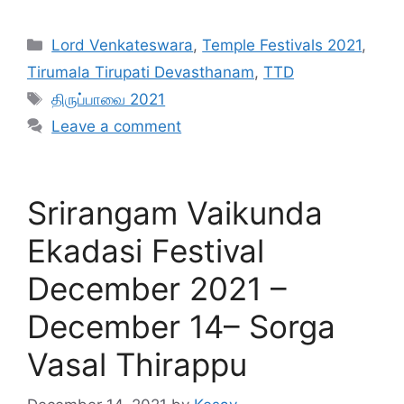
Categories
Lord Venkateswara
,
Temple Festivals 2021
,
Tirumala Tirupati Devasthanam
,
TTD
Tags
திருப்பாவை 2021
Leave a comment
Srirangam Vaikunda
Ekadasi Festival
December 2021 –
December 14– Sorga
Vasal Thirappu