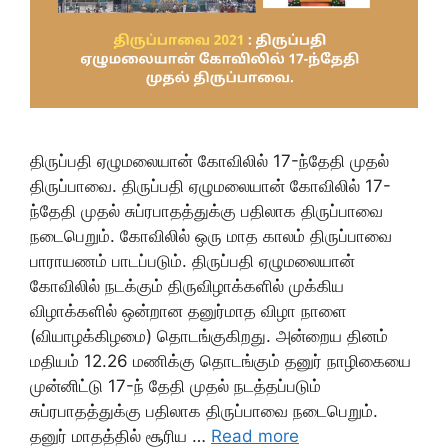
திருப்பதி ஏழுமலையான் கோவிலில் 17-ந்தேதி முதல்
திருப்பாவை. திருப்பதி ஏழுமலையான் கோவிலில் 17-
ந்தேதி முதல் சுப்ரபாதத்துக்கு பதிலாக திருப்பாவை
நடைபெறும். கோவிலில் ஒரு மாத காலம் திருப்பாவை
பாராயணம் பாடப்படும். திருப்பதி ஏழுமலையான்
கோவிலில் நடக்கும் திருவிழாக்களில் முக்கிய
விழாக்களில் ஒன்றான தனுர்மாத விழா நாளை
(வியாழக்கிழமை) தொடங்குகிறது. அன்றைய தினம்
மதியம் 12.26 மணிக்கு தொடங்கும் தனுர் நாழிகையை
முன்னிட்டு 17-ந் தேதி முதல் நடத்தப்படும்
சுப்ரபாதத்துக்கு பதிலாக திருப்பாவை நடைபெறும்.
தனுர் மாதத்தில் சூரிய …
Read more