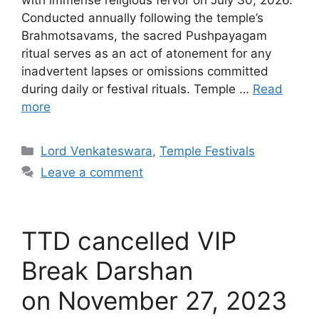
with immense religious fervor on July 30, 2026.
Conducted annually following the temple’s
Brahmotsavams, the sacred Pushpayagam
ritual serves as an act of atonement for any
inadvertent lapses or omissions committed
during daily or festival rituals. Temple …
Read
more
Categories
Lord Venkateswara
,
Temple Festivals
Leave a comment
TTD cancelled VIP
Break Darshan
on November 27, 2023