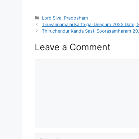
Categories
Lord Siva
,
Pradosham
Tiruvannamalai Karthigai Deepam 2023 Date, 
Thiruchendur Kanda Sasti Soorasamharam 20
Leave a Comment
Comment
Name