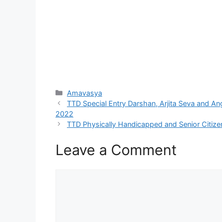
Categories
Amavasya
TTD Special Entry Darshan, Arjita Seva and 
2022
TTD Physically Handicapped and Senior Citiz
Leave a Comment
Comment