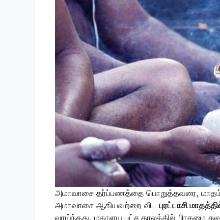
அமாவாசை தர்ப்பணத்தை பொறுத்தவரை, மாதம்
அமாவாசை ஆகியவற்றை விட
புரட்டாசி மாதத்
வாய்ந்தது. மகாளய பட்ச காலத்தில் பிரதமை த