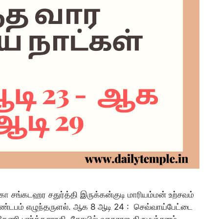
 சங்கடஹர சதுர்த்தி இருக்கன்குடி மாரியம்மன் உற்சவம்
மண்டபம் எழுந்தருளல். ஆக 8 ஆடி 24 : செவ்வாய்பேட்டை
க்கேணி பார்த்தசாரதி கோயில் வரதராஜ திருமஞ்சனம்